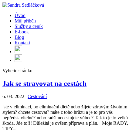
Úvod
Můj příběh
Služby a ceník
E-book
Blog
Kontakt
Vyberte stránku
Jak se stravovat na cestách
6. 03. 2022
|
Cestování
jste v eliminaci, po eliminační dietě nebo žijete zdravým životním
stylem? chcete cestovat? máte z toho hrůzu a je to pro vás
nepředstavitelné? nebo radši necestujete vůbec? Tak to je to velká
škoda. Jde to!!! Důležitá je ovšem příprava a plán. Moje RADY,
TIPY...