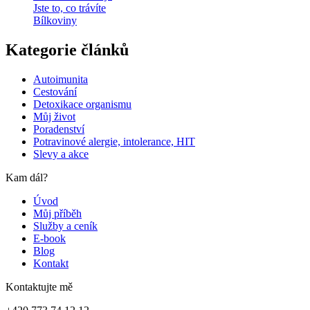
Jste to, co trávíte
Bílkoviny
Kategorie článků
Autoimunita
Cestování
Detoxikace organismu
Můj život
Poradenství
Potravinové alergie, intolerance, HIT
Slevy a akce
Kam dál?
Úvod
Můj příběh
Služby a ceník
E-book
Blog
Kontakt
Kontaktujte mě