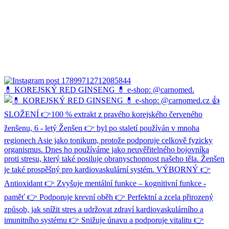
💊 KOREJSKÝ RED GINSENG 💊 e-shop: @carnomed.