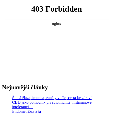
Nejnovější články
Štítná žláza, imunita, záněty v těle, cesta ke zdraví
CBD jako pomocník při autoimunitě, histaminové
intoleranci…
Endometrióza a já