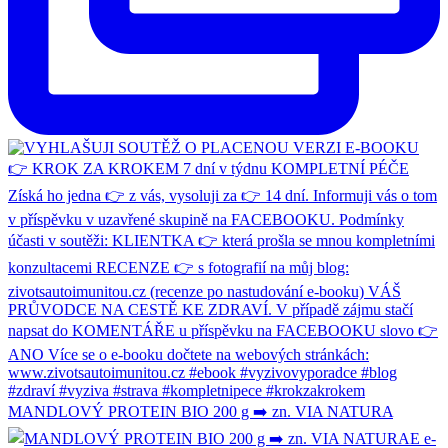
MANDLOVÝ PROTEIN BIO 200 g ➡️ zn. VIA NATURA