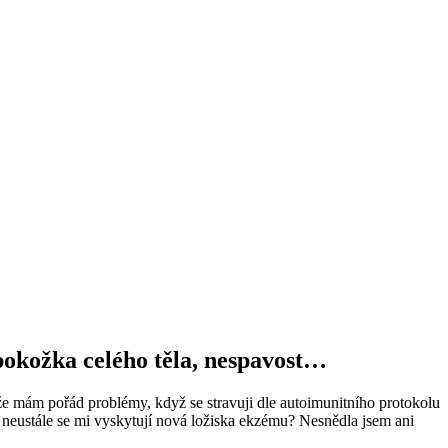
 pokožka celého těla, nespavost…
é, že mám pořád problémy, když se stravuji dle autoimunitního protokolu
a neustále se mi vyskytují nová ložiska ekzému? Nesnědla jsem ani