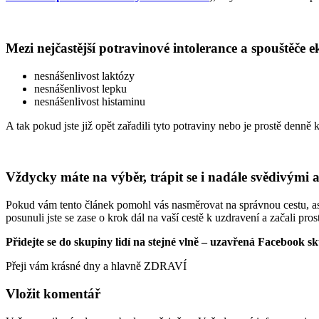
Mezi nejčastější potravinové intolerance a spouštěče 
nesnášenlivost laktózy
nesnášenlivost lepku
nesnášenlivost histaminu
A tak pokud jste již opět zařadili tyto potraviny nebo je prostě denně
Vždycky máte na výběr, trápit se i nadále svědivými a
Pokud vám tento článek pomohl vás nasměrovat na správnou cestu, aspoň 
posunuli jste se zase o krok dál na vaší cestě k uzdravení a začali pro
Přidejte se do skupiny lidí na stejné vlně – uzavřená Facebook s
Přeji vám krásné dny a hlavně ZDRAVÍ
Vložit komentář