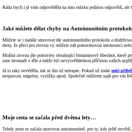
Ráda bych i já vám odpověděla na tuto otázku jedinou odpovědí, ale 
Jaké můžete dělat chyby na Autoimunitním protokol
Můžete se i nadále stravovat dle autoimunitního protokolu a dodržova
diety, že přeci jen zrovna vy můžete mít potravinovou intoleranci nebo
Možná zrovna jíte potraviny obsahující histaminový liberátor, které p
zase hromadí v těle a může být nevysvětlitelnou příčinou vašich nep
Já to taky nevěděla, tak se tím už netrapte. Pokud už znáte
můj příbě
nespavost, migrény, vyrážky apod. Společně můžeme najít pro vás řeš
Moje cesta se začala před dvěma lety…
Tehdy jsem se začala stravovat autoimunitně, pro ty, kdo ještě nevěd