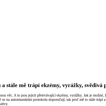
 a stále mě trápí ekzémy, vyrážky, svědivá
tejnou věc. A to jsou jejich přetrvávající ekzémy, vyrážky. Jak je možn
é se na autoimunitním protokolu doporučují, tak proč mě to stále trápí 
ativy.