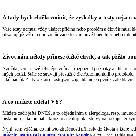
A tady bych chtěla zmínit, že výsledky a testy nejsou
Vaše testy nemusí vždy ukázat příčinu nebo problém a člověk musí hl
obsahují již výše mnou zmiňované histaminové liberátory nebo inhibit
Život nám někdy přinese těžké chvíle, a tak přišlo po
Naučila jsem se své tělo lépe vnímat, rozpoznat příznaky a hlídám si 
mých potíží. Stále se stravuji převážně dle Autoimunitního protokolu, 
také naučit. Za tyto zkušenosti jsem zaplatila nejen penězi, ale hlav
A co můžete udělat VY?
Můžete začít ještě DNES, a to objednáním u alergologa, resp. imunolo
histaminu, také pomáhá konzumace doplňků stravy nahrazující enzym
Nyní jsem vděčná, co mi tyto zkušenosti přinesly do života a které t
můžete inspirovat na mém youtube kanále
), abych vás mohla inspi