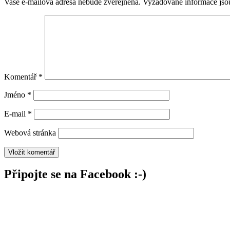
Vaše e-mailová adresa nebude zveřejněna.
Vyžadované informace js
Komentář
*
Jméno
*
E-mail
*
Webová stránka
Připojte se na Facebook :-)