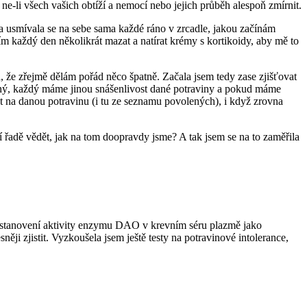
 ne-li všech vašich obtíží a nemocí nebo jejich průběh alespoň zmírnit.
 a usmívala se na sebe sama každé ráno v zrcadle, jakou začínám
 každý den několikrát mazat a natírat krémy s kortikoidy, aby mě to
la, že zřejmě dělám pořád něco špatně. Začala jsem tedy zase zjišťovat
jiný, každý máme jinou snášenlivost dané potraviny a pokud máme
t na danou potravinu (i tu ze seznamu povolených), i když zrovna
í řadě vědět, jak na tom doopravdy jsme? A tak jsem se na to zaměřila
na stanovení aktivity enzymu DAO v krevním séru plazmě jako
sněji zjistit. Vyzkoušela jsem ještě testy na potravinové intolerance,