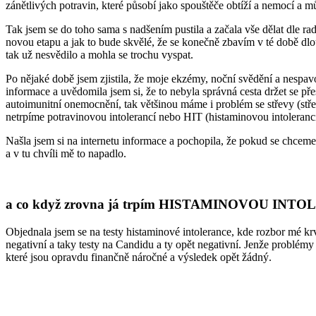
zánětlivých potravin, které působí jako spouštěče obtíží a nemocí a mů
Tak jsem se do toho sama s nadšením pustila a začala vše dělat dle r
novou etapu a jak to bude skvělé, že se konečně zbavím v té době dl
tak už nesvědilo a mohla se trochu vyspat.
Po nějaké době jsem zjistila, že moje ekzémy, noční svědění a nespavos
informace a uvědomila jsem si, že to nebyla správná cesta držet se 
autoimunitní onemocnění, tak většinou máme i problém se střevy (stř
netrpíme potravinovou intolerancí nebo HIT (histaminovou intolerancí
Našla jsem si na internetu informace a pochopila, že pokud se chceme 
a v tu chvíli mě to napadlo.
a co když zrovna já trpím HISTAMINOVOU INT
Objednala jsem se na testy histaminové intolerance, kde rozbor mé k
negativní a taky testy na Candidu a ty opět negativní. Jenže problémy př
které jsou opravdu finančně náročné a výsledek opět žádný.