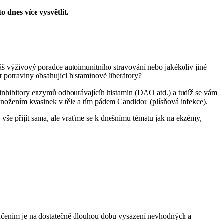
o dnes více vysvětlit.
váš výživový poradce autoimunitního stravování nebo jakékoliv jiné
t potraviny obsahující histaminové liberátory?
jí inhibitory enzymů odbourávajícíh histamin (DAO atd.) a tudíž se vám
množením kvasinek v těle a tím pádem Candidou (plísňová infekce).
a vše přijít sama, ale vraťme se k dnešnímu tématu jak na ekzémy,
poručením je na dostatečně dlouhou dobu vysazení nevhodných a