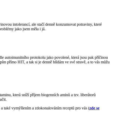
novou intolerancí, ale stačí denně konzumovat potraviny, které
problémy jako jsem měla i já.
dle autoimunitního protokolu jako povolené, která jsou pak příčinou
rpím přímo HIT, a tak si je denně hlídám ve své stravě, a to vás můžu
minu, která sníží příjem biogenních aminů a tzv. liberátorů
čit.
ti a také vymýšlením a zdokonalováním receptů pro vás (
zde se