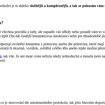
bohužel je to daleko
složitější a komplexnější, a tak se pokusím vám t
u?
t všechna pravidla a rady, ale napadlo vás někdy nebo poradil vám to 
 trpět čím dál častější histaminovou intolerancí nebo jen dlouhodobě jís
odporují uvolnění histaminu z potraviny anebo jíte potraviny, které ma
říjemných ekzemů, vyrážek, svědění celého těla anebo trpíte možná pře
h
, tak víte, že ani moje cesta nebyla nikdy jednoduchá a musela jsem n
ení.
í, co je stravování dle autoimunitního protokolu, tak jeho hlavním do