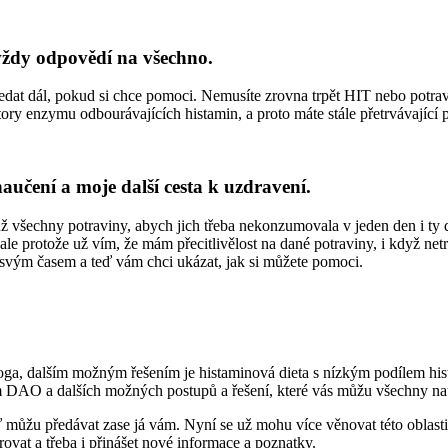
 vždy odpovědí na všechno.
edat dál, pokud si chce pomoci. Nemusíte zrovna trpět HIT nebo potravi
ory enzymu odbourávajících histamin, a proto máte stále přetrvávající 
naučení a moje další cesta k uzdravení.
už všechny potraviny, abych jich třeba nekonzumovala v jeden den i ty 
ale protože už vím, že mám přecitlivělost na dané potraviny, i když net
ně svým časem a teď vám chci ukázat, jak si můžete pomoci.
ga, dalším možným řešením je histaminová dieta s nízkým podílem hista
 DAO a dalších možných postupů a řešení, které vás můžu všechny nau
eď můžu předávat zase já vám. Nyní se už mohu více věnovat této oblas
rovat a třeba i přinášet nové informace a poznatky.