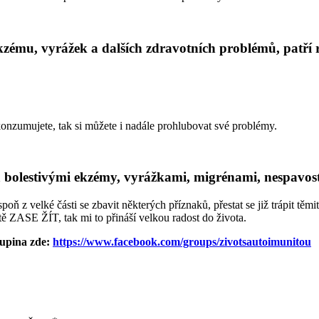
ekzému, vyrážek a dalších zdravotních problémů, patří 
 konzumujete, tak si můžete i nadále prohlubovat své problémy.
 bolestivými ekzémy, vyrážkami, migrénami, nespavostí 
z velké části se zbavit některých příznaků, přestat se již trápit těmito
stě ZASE ŽÍT, tak mi to přináší velkou radost do života.
kupina zde:
https://www.facebook.com/groups/zivotsautoimunitou