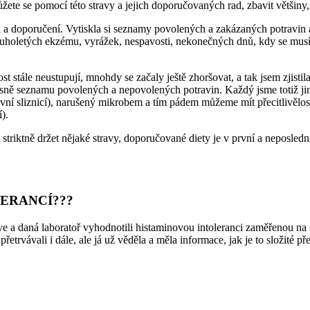
žete se pomocí této stravy a jejich doporučovaných rad, zbavit většiny,
ad a doporučení. Vytiskla si seznamy povolených a zakázaných potravin
ouholetých ekzému, vyrážek, nespavosti, nekonečných dnů, kdy se musím
t stále neustupují, mnohdy se začaly ještě zhoršovat, a tak jsem zjisti
přesně seznamu povolených a nepovolených potravin. Každý jsme totiž 
evní sliznicí), narušený mikrobem a tím pádem můžeme mít přecitlivělos
).
striktně držet nějaké stravy, doporučované diety je v první a neposledn
OLERANCÍ???
rve a daná laboratoř vyhodnotili histaminovou intoleranci zaměřenou 
etrvávali i dále, ale já už věděla a měla informace, jak je to složité pře